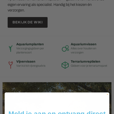
eigen ervaring als specialist. Handig bij het kiezen én
verzorgen.
BEKIJK DE WIKI
Aquariumplanten
Aquariumvissen
Verzorgingsgidsen per
Alles over houden en
plantensoort
verzorgen
Vijvervissen
Terrariumreptielen
Van koi tot vijvergoudvis
Gidsen voor je terrariumopzet
Meld je aan en ontvang direct