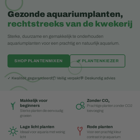
Gezonde aquariumplanten,
rechtstreeks van de kwekerij
Sterke, duurzame en gemakkelijk te onderhouden
aquariumplanten voor een prachtig en natuurlijk aquarium.
SHOP PLANTENMIXEN
🌿 PLANTENKIEZER
✓ Kwaliteit gegarandeerd
📦 Veilig verpakt
💬 Deskundig advies
Makkelijk voor
Zonder CO₂
beginners
Prachtige planten zonder CO2
Sterke planten die eenvoudig
toevoeging
groeien
Lage licht planten
Rode planten
Ideaal voor aquaria met weinig
Voor een prachtig kleur
licht
contrast in je aquarium