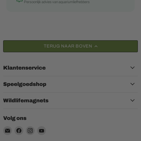
Persoonlijk advies van aquariumliefhebbers
TERUG NAAR BOVEN
Klantenservice
Speelgoedshop
Wildlifemagnets
Volg ons
Email
Vind
Vind
Vind
Aquariumplantenshop
ons
ons
ons