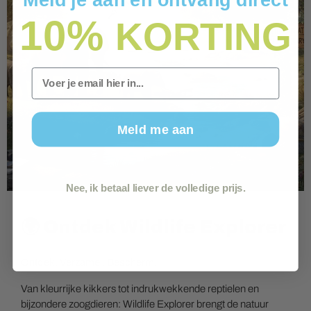
10%
KORTING
Email
Meld me aan
Nee, ik betaal liever de volledige prijs.
🌍 Ontdek Wildlife Explorer
Ontdek. Verzamel. Bescherm.
Van kleurrijke kikkers tot indrukwekkende reptielen en
bijzondere zoogdieren: Wildlife Explorer brengt de natuur