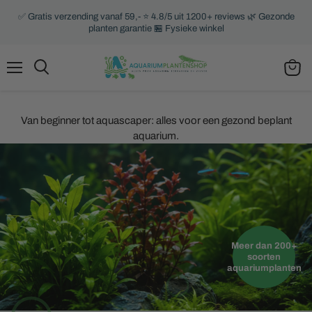
✅ Gratis verzending vanaf 59,- ⭐ 4.8/5 uit 1200+ reviews 🌿 Gezonde
planten garantie 🏪 Fysieke winkel
Menu
Zoeken
Winke
bekijk
Van beginner tot aquascaper: alles voor een gezond beplant
aquarium.
Meer dan 200+
soorten
aquariumplanten