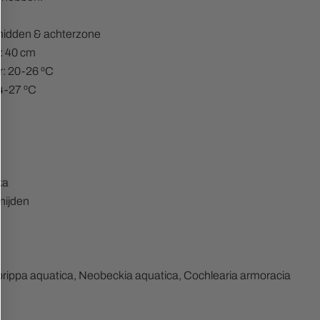
 midden & achterzone
: 40 cm
: 20-26 ºC
 4-27 ºC
ka
nijden
ippa aquatica, Neobeckia aquatica, Cochlearia armoracia