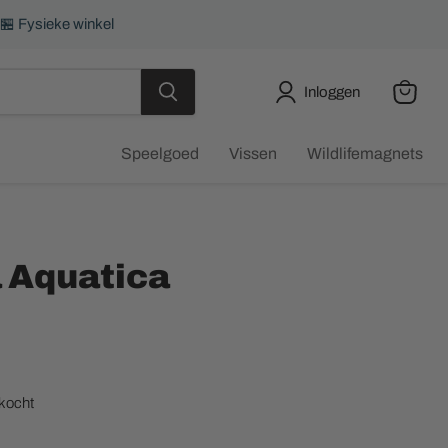
 🏪 Fysieke winkel
Inloggen
Winkel
bekijke
Speelgoed
Vissen
Wildlifemagnets
 Aquatica
ijs
rkocht