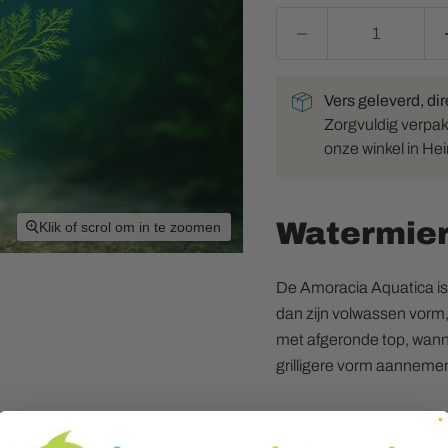
Vers geleverd, dir
Zorgvuldig verpakt 
onze winkel in He
Watermier
Klik of scrol om in te zoomen
De Amoracia Aquatica is 
dan zijn volwassen vorm,
met afgeronde top, wanne
grilligere vorm aanneme
Deze plant heeft wat mo
kunt u er lang plezier va