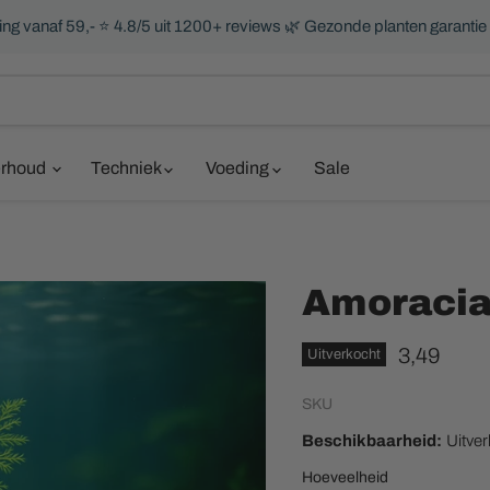
ng vanaf 59,- ⭐ 4.8/5 uit 1200+ reviews 🌿 Gezonde planten garantie
rhoud
Techniek
Voeding
Sale
Amoracia
Huidige pr
3,49
Uitverkocht
SKU
Beschikbaarheid:
Uitve
Hoeveelheid