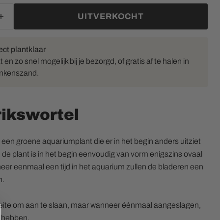
UITVERKOCHT
ect plantklaar
en zo snel mogelijk bij je bezorgd, of gratis af te halen in
inkenszand.
ikswortel
een groene aquariumplant die er in het begin anders uitziet
 de plant is in het begin eenvoudig van vorm enigszins ovaal
er eenmaal een tijd in het aquarium zullen de bladeren een
n.
eite om aan te slaan, maar wanneer éénmaal aangeslagen,
n hebben.