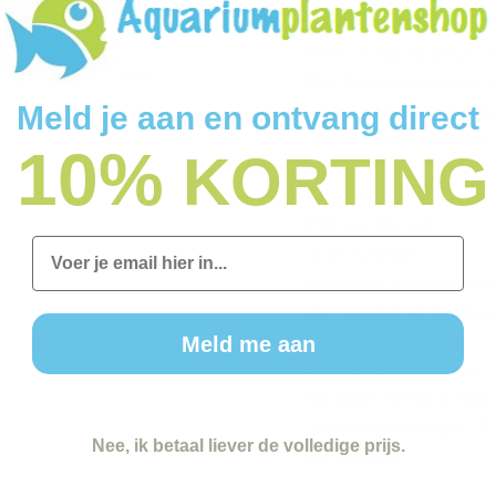
Plaats in het aquarium:
Max hoogte van de plant
Meld je aan en ontvang direct
Aanbevolen temperatuur
Temperatuur tolerantie:
10%
KORTING
pH:6.0-7.5
KH: 2-14
Co2: 10-40 mg/l
Email
Licht: normaal
Herkomst: Noord-Ameri
Vermeerdering: door te s
Type: Stengelplant
Meld me aan
Familie: Brassicaceae
Nederlandse benaming:
Overige benamingen: Ror
Nee, ik betaal liever de volledige prijs.
var. aquatica