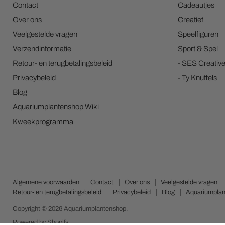
Contact
Cadeautjes
Over ons
Creatief
Veelgestelde vragen
Speelfiguren
Verzendinformatie
Sport & Spel
Retour- en terugbetalingsbeleid
- SES Creativ
Privacybeleid
- Ty Knuffels
Blog
Aquariumplantenshop Wiki
Kweekprogramma
Algemene voorwaarden
Contact
Over ons
Veelgestelde vragen
Retour- en terugbetalingsbeleid
Privacybeleid
Blog
Aquariumplan
Copyright © 2026 Aquariumplantenshop.
Powered by Shopify