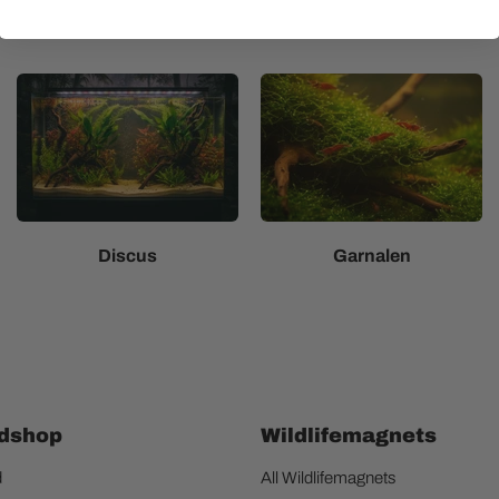
Discus
Garnalen
dshop
Wildlifemagnets
d
All Wildlifemagnets