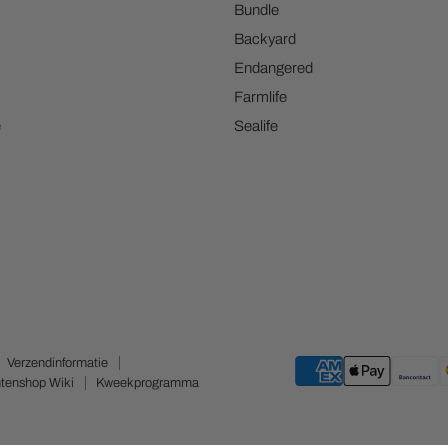
Bundle
Backyard
Endangered
Farmlife
e
Sealife
Verzendinformatie
tenshop Wiki
Kweekprogramma