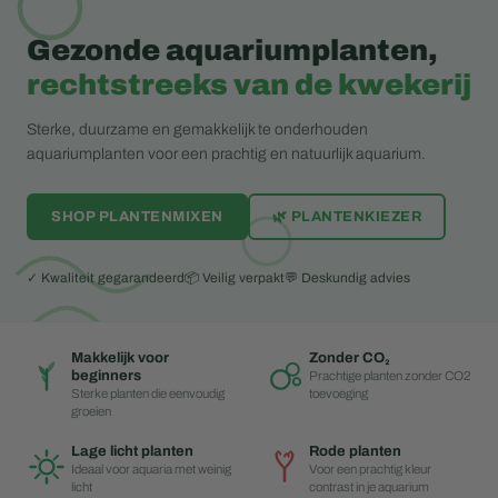
Gezonde aquariumplanten,
rechtstreeks van de kwekerij
Sterke, duurzame en gemakkelijk te onderhouden
aquariumplanten voor een prachtig en natuurlijk aquarium.
SHOP PLANTENMIXEN
🌿 PLANTENKIEZER
✓ Kwaliteit gegarandeerd
📦 Veilig verpakt
💬 Deskundig advies
Makkelijk voor
Zonder CO₂
beginners
Prachtige planten zonder CO2
Sterke planten die eenvoudig
toevoeging
groeien
Lage licht planten
Rode planten
Ideaal voor aquaria met weinig
Voor een prachtig kleur
licht
contrast in je aquarium