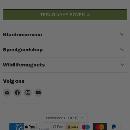
TERUG NAAR BOVEN
Klantenservice
Speelgoedshop
Wildlifemagnets
Volg ons
Email
Vind
Vind
Vind
Aquariumplantenshop
ons
ons
ons
op
op
op
Facebook
Instagram
YouTube
Land
Nederland
(EUR €)