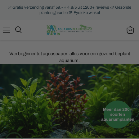
✅ Gratis verzending vanaf 59,- ⭐ 4.8/5 uit 1200+ reviews 🌿 Gezonde
planten garantie 🏪 Fysieke winkel
Menu
Zoeken
Winke
bekijk
Van beginner tot aquascaper: alles voor een gezond beplant
aquarium.
Meer dan 200+
soorten
aquariumplanten