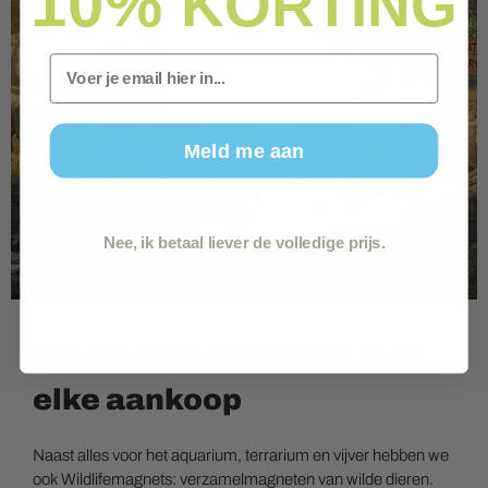
10%
KORTING
Email
Meld me aan
Nee, ik betaal liever de volledige prijs.
Steun natuurbehoud met
elke aankoop
Naast alles voor het aquarium, terrarium en vijver hebben we
ook Wildlifemagnets: verzamelmagneten van wilde dieren.