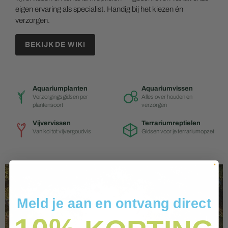
eigen ervaring als specialist. Handig bij het kiezen én
verzorgen.
BEKIJK DE WIKI
Aquariumplanten
Aquariumvissen
Verzorgingsgidsen per
Alles over houden en
plantensoort
verzorgen
Vijvervissen
Terrariumreptielen
Van koi tot vijvergoudvis
Gidsen voor je terrariumopzet
Meld je aan en ontvang direct