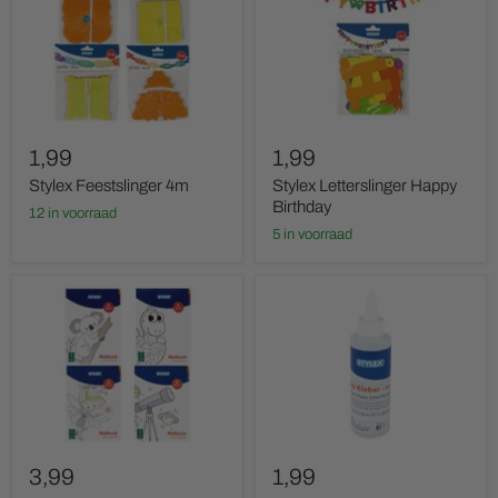
4m
Happy
Birthday
1,99
1,99
Stylex Feestslinger 4m
Stylex Letterslinger Happy
Birthday
12 in voorraad
5 in voorraad
Stylex
Stylex
Kleurboek
Lijm
100
ml
3,99
1,99