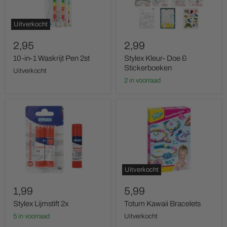
2st
Uitverkocht
2,95
2,99
10-in-1 Waskrijt Pen 2st
Stylex Kleur- Doe &
Stickerboeken
Uitverkocht
2 in voorraad
Stylex
Totum
Lijmstift
Kawaii
2x
Bracelets
Uitverkocht
1,99
5,99
Stylex Lijmstift 2x
Totum Kawaii Bracelets
5 in voorraad
Uitverkocht