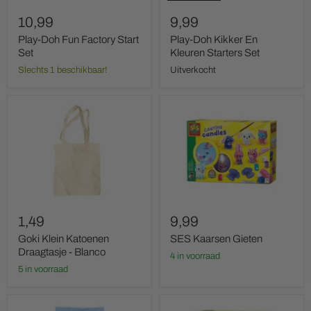
10,99
9,99
Play-Doh Fun Factory Start
Play-Doh Kikker En
Set
Kleuren Starters Set
Slechts 1 beschikbaar!
Uitverkocht
Goki
SES
Klein
Kaarsen
Katoenen
Gieten
Draagtasje
-
Blanco
1,49
9,99
Goki Klein Katoenen
SES Kaarsen Gieten
Draagtasje - Blanco
4 in voorraad
5 in voorraad
Hama
SES