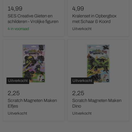
14,99
4,99
SES Creative Gieten en
Kralenset in Opbergbox
schilderen - Vrolijke figuren
met Schaar & Koord
4 in voorraad
Uitverkocht
Scratch
Scratch
Magneten
Magneten
Maken
Maken
Elfjes
Dino
Uitverkocht
Uitverkocht
2,25
2,25
Scratch Magneten Maken
Scratch Magneten Maken
Elfjes
Dino
Uitverkocht
Uitverkocht