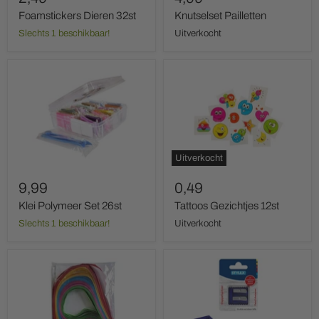
Foamstickers Dieren 32st
Knutselset Pailletten
Slechts 1 beschikbaar!
Uitverkocht
Klei
Tattoos
Polymeer
Gezichtjes
Set
12st
26st
Uitverkocht
9,99
0,49
Klei Polymeer Set 26st
Tattoos Gezichtjes 12st
Slechts 1 beschikbaar!
Uitverkocht
Vlechtstroken
Stylex
Jungle
Puntenslijper
Dubbel