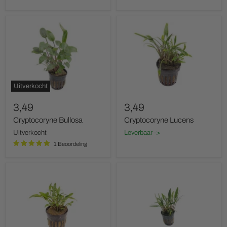
Cryptocoryne
Cryptocoryne
Bullosa
Lucens
Uitverkocht
3,49
3,49
Cryptocoryne Bullosa
Cryptocoryne Lucens
Uitverkocht
Leverbaar ->
1 Beoordeling
Cryptocoryne
Cryptocoryne
Lutea
Nevellii