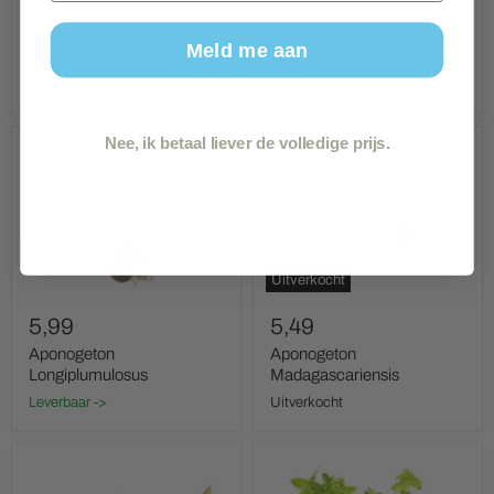
5,99
4,99
Meld me aan
Aponogeton Boivinianus
Aponogeton Henkelianus
Leverbaar ->
Leverbaar ->
Nee, ik betaal liever de volledige prijs.
Aponogeton
Aponogeton
Longiplumulosus
Madagascariensis
Uitverkocht
5,99
5,49
Aponogeton
Aponogeton
Longiplumulosus
Madagascariensis
Leverbaar ->
Uitverkocht
Aponogeton
Bacopa
Ulvaceus
Caroliniana