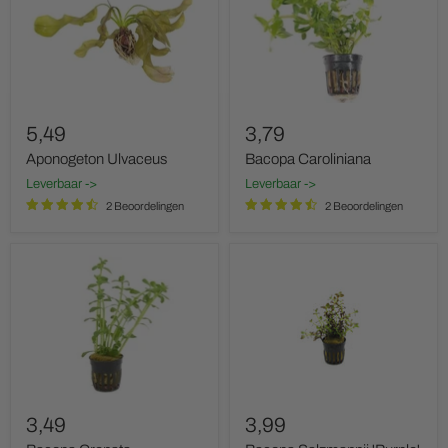
5,49
3,79
Aponogeton Ulvaceus
Bacopa Caroliniana
Leverbaar ->
Leverbaar ->
2 Beoordelingen
2 Beoordelingen
Bacopa
Bacopa
Crenata
Salzmannii
'Purple'
3,49
3,99