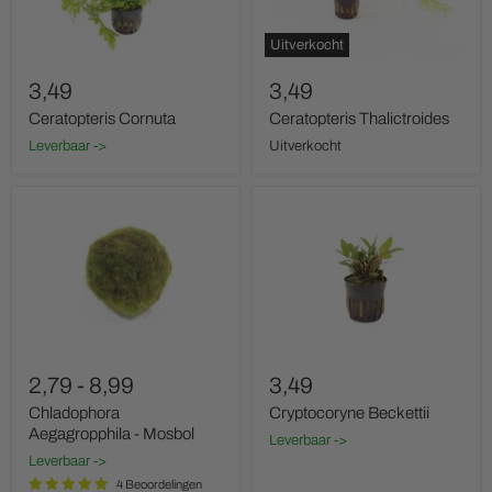
Uitverkocht
3,49
3,49
Ceratopteris Cornuta
Ceratopteris Thalictroides
Leverbaar ->
Uitverkocht
Chladophora
Cryptocoryne
Aegagropphila
Beckettii
-
Mosbol
2,79
-
8,99
3,49
Chladophora
Cryptocoryne Beckettii
Aegagropphila - Mosbol
Leverbaar ->
Leverbaar ->
4 Beoordelingen