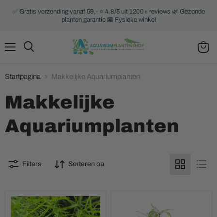
✅ Gratis verzending vanaf 59,- ⭐ 4.8/5 uit 1200+ reviews 🌿 Gezonde
planten garantie 🏪 Fysieke winkel
Menu
Zoeken
Winke
bekijk
Startpagina
Makkelijke Aquariumplanten
Makkelijke
Aquariumplanten
Filters
Sorteren op
Najas
3
Guadalupensis
Gats
Cocosgrot