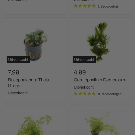
1 Beoordeling
Bucephalandra
Ceratophyllum
Theia
Demersum
Green
Uitverkocht
Uitverkocht
7,99
4,99
Bucephalandra Theia
Ceratophyllum Demersum
Green
Uitverkocht
Uitverkocht
8 Beoordelingen
Ceratopteris
Ceratopteris
Cornuta
Thalictroides