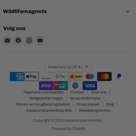
Wildlifemagnets
Volg ons
Email
Vind
Vind
Vind
Aquariumplantenshop
ons
ons
ons
op
op
op
Facebook
Instagram
YouTube
Land
Nederland
(EUR €)
Algemene voorwaarden
Contact
Over ons
Veelgestelde vragen
Verzendinformatie
Retour- en terugbetalingsbeleid
Privacybeleid
Blog
Aquariumplantenshop Wiki
Kweekprogramma
Copyright © 2026 Aquariumplantenshop.
Powered by Shopify