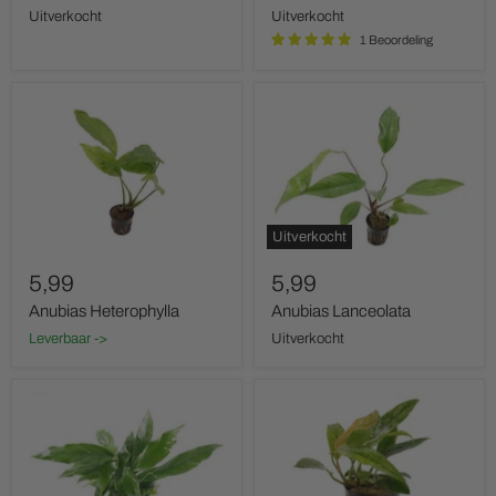
Uitverkocht
Uitverkocht
1 Beoordeling
Anubias
Anubias
Heterophylla
Lanceolata
Uitverkocht
5,99
5,99
Anubias Heterophylla
Anubias Lanceolata
Leverbaar ->
Uitverkocht
Anubias
Anubias
Minima
Minima
Variegata