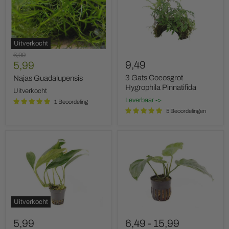
Hygrophila
Pinnatifida
Uitverkocht
Oorspronkelijke
6,99
Huidige
9,49
prijs
5,99
prijs
3 Gats Cocosgrot
Najas Guadalupensis
Hygrophila Pinnatifida
Uitverkocht
Leverbaar ->
1 Beoordeling
5 Beoordelingen
Anubias
Anubias
Afzeli
Barteri
Uitverkocht
5,99
6,49
-
15,99