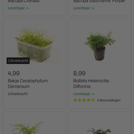
Bacopa Crenata
Bacopa Salzmannii 'Purple'
Leverbaar ->
Leverbaar ->
Bakje
Bolbitis
Ceratophyllum
Heteroclita
Demersum
Difformis
Uitverkocht
4,99
8,99
Bakje Ceratophyllum
Bolbitis Heteroclita
Demersum
Difformis
Uitverkocht
Leverbaar ->
4 Beoordelingen
Bolbitis
Bucephalandra
Heudelotii
Lamandau