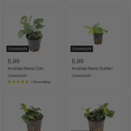
Anubias
Anubias
Nana
Nana
Coin
Golden
Uitverkocht
Uitverkocht
5,99
5,99
Anubias Nana Coin
Anubias Nana Golden
Uitverkocht
Uitverkocht
1 Beoordeling
Anubias
Anubias
Nana
Nana
Mini
Mini
Mini