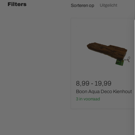
Filters
Sorteren op
Boon
Aqua
Deco
Kienhout
8,99
-
19,99
Boon Aqua Deco Kienhout
3 in voorraad