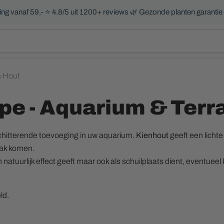
ng vanaf 59,- ⭐ 4.8/5 uit 1200+ reviews 🌿 Gezonde planten garantie
m Hout
pe - Aquarium & Terr
schitterende toevoeging in uw aquarium.
Kienhout
geeft een lichte
ak komen.
natuurlijk effect geeft maar ook als schuilplaats dient, eventueel
ld.