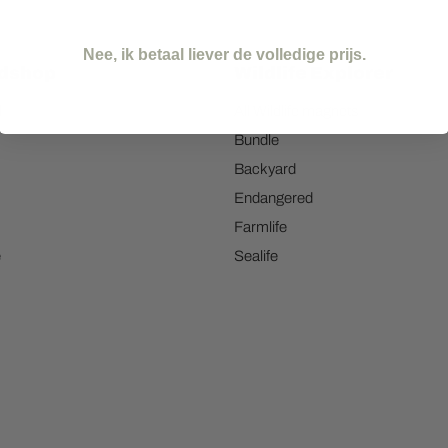
Nee, ik betaal liever de volledige prijs.
dshop
Wildlife Explorer
d
All Wildlife magnets
Bundle
Backyard
Endangered
Farmlife
e
Sealife