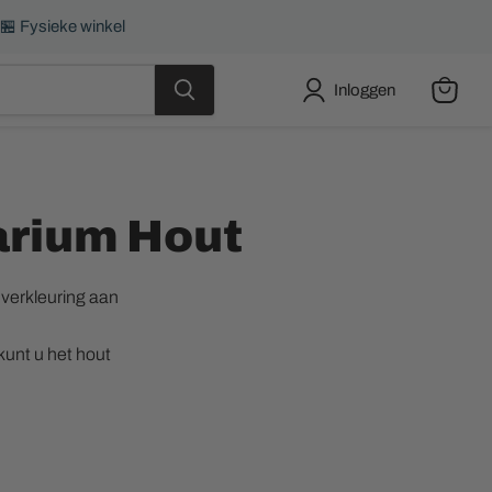
 🏪 Fysieke winkel
Inloggen
Winkel
bekijke
arium Hout
 verkleuring aan
 kunt u het hout