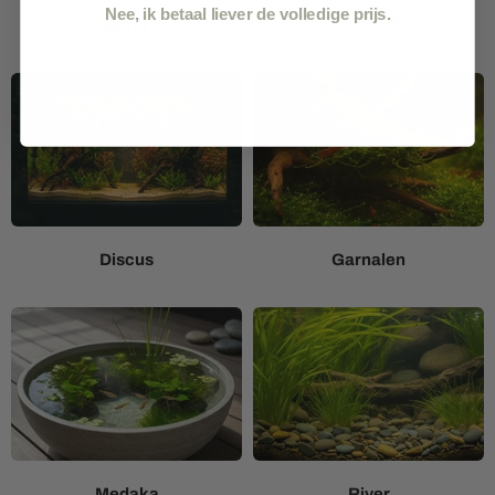
Nee, ik betaal liever de volledige prijs.
Cichlide
Betta
Discus
Garnalen
Medaka
River