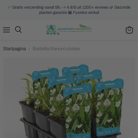
✅ Gratis verzending vanaf 59,- ⭐ 4.8/5 uit 1200+ reviews 🌿 Gezonde
planten garantie 🏪 Fysieke winkel
Menu
Zoeken
Winke
bekijk
Startpagina
Baldellia Ranunculoides