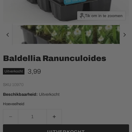
Tik om in te zoomen
Baldellia Ranunculoides
Huidige prijs
3,99
Uitverkocht
SKU
10970
Beschikbaarheid:
Uitverkocht
Hoeveelheid
UITVERKOCHT