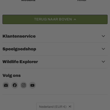
TERUG NAAR BOVEN
Klantenservice
Speelgoedshop
Wildlife Explorer
Volg ons
Email
Vind
Vind
Vind
Aquariumplantenshop
ons
ons
ons
op
op
op
Facebook
Instagram
YouTube
Land
Nederland
(EUR €)