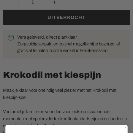
UITVERKOCHT
Vers geleverd, direct plantklaar
Zorgvuldig verpakt en zo snel mogelijk bij je bezorgd, of
gratis af te halen in onze winkel in Heinkenszand.
Krokodil met kiespijn
Maak je klaar voor oneindig veel plezier met het Krokodil met
kiespijn-spel.
Verzamel je familie en vrienden voor leuke en spannende
momenten met spelers die krokodillentandarts zijn en de tanden in
de muil van de krokodil onderzoeken.