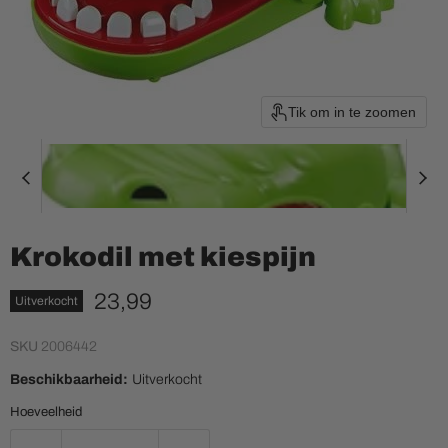
Tik om in te zoomen
Krokodil met kiespijn
Huidige prijs
23,99
Uitverkocht
SKU
2006442
Beschikbaarheid:
Uitverkocht
Hoeveelheid