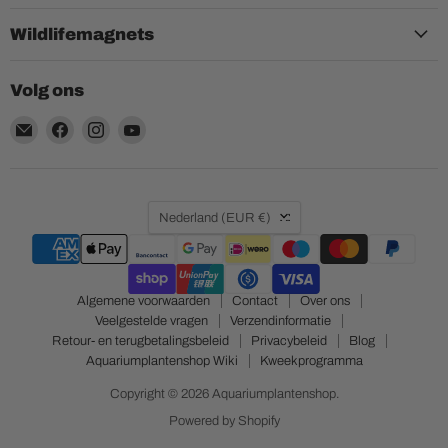
Wildlifemagnets
Volg ons
Email
Vind
Vind
Vind
Aquariumplantenshop
ons
ons
ons
op
op
op
Facebook
Instagram
YouTube
Land
Nederland
(EUR €)
Algemene voorwaarden
Contact
Over ons
Veelgestelde vragen
Verzendinformatie
Retour- en terugbetalingsbeleid
Privacybeleid
Blog
Aquariumplantenshop Wiki
Kweekprogramma
Copyright © 2026 Aquariumplantenshop.
Powered by Shopify