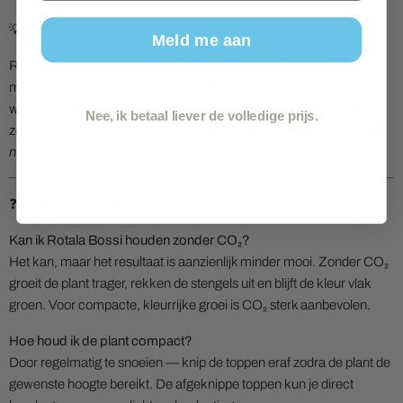
💡 Planterstip
Meld me aan
Rotala Bossi werkt het best als groepsplant in de voor- of
middenzone. Plant 5–10 stengels dicht bij elkaar voor een
weelderig effect. Combineert mooi met contrasterende texturen
Nee, ik betaal liever de volledige prijs.
zoals
Eleocharis parvula
(gras) of brede bladplanten zoals
Anubias
nana
. Ideaal voor nano-aquaria van 30–60 liter.
❓ Veelgestelde vragen
Kan ik Rotala Bossi houden zonder CO₂?
Het kan, maar het resultaat is aanzienlijk minder mooi. Zonder CO₂
groeit de plant trager, rekken de stengels uit en blijft de kleur vlak
groen. Voor compacte, kleurrijke groei is CO₂ sterk aanbevolen.
Hoe houd ik de plant compact?
Door regelmatig te snoeien — knip de toppen eraf zodra de plant de
gewenste hoogte bereikt. De afgeknippe toppen kun je direct