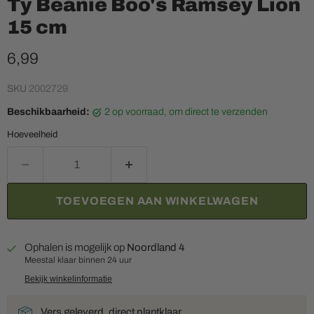
Ty Beanie Boo's Ramsey Lion
15 cm
Huidige prijs
6,99
SKU
2002729
Beschikbaarheid:
2 op voorraad, om direct te verzenden
Hoeveelheid
TOEVOEGEN AAN WINKELWAGEN
Ophalen is mogelijk op
Noordland 4
Meestal klaar binnen 24 uur
Bekijk winkelinformatie
Vers geleverd, direct plantklaar