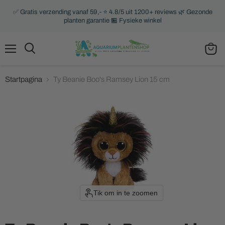
✅ Gratis verzending vanaf 59,- ⭐ 4.8/5 uit 1200+ reviews 🌿 Gezonde
planten garantie 🏪 Fysieke winkel
Menu
Zoeken
Winke
bekijk
Startpagina
Ty Beanie Boo's Ramsey Lion 15 cm
Tik om in te zoomen