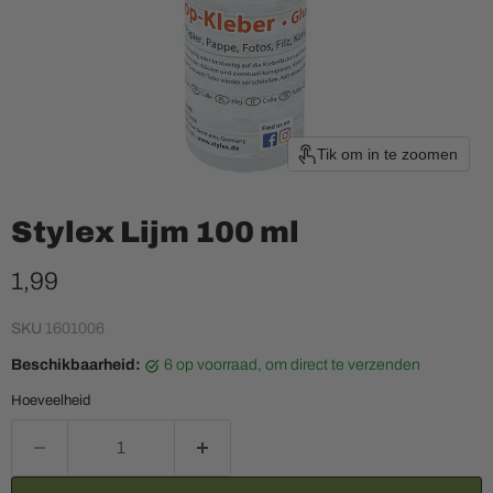
Tik om in te zoomen
Stylex Lijm 100 ml
Huidige prijs
1,99
SKU
1601006
Beschikbaarheid:
6 op voorraad, om direct te verzenden
Hoeveelheid