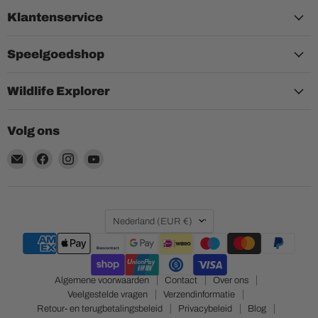
Klantenservice
Speelgoedshop
Wildlife Explorer
Volg ons
Email
Vind
Vind
Vind
Aquariumplantenshop
ons
ons
ons
op
op
op
Facebook
Instagram
YouTube
Land
Nederland
(EUR €)
Algemene voorwaarden
Contact
Over ons
Veelgestelde vragen
Verzendinformatie
Retour- en terugbetalingsbeleid
Privacybeleid
Blog