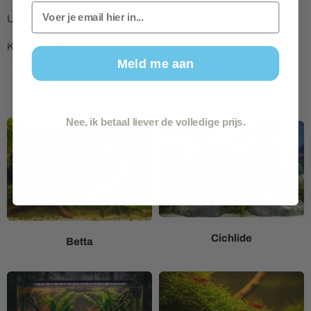
Email
Uitwasbaar en reukloos.
Kindvriendelijk.
Meld me aan
Nee, ik betaal liever de volledige prijs.
Cichlide
Betta