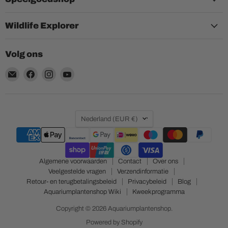
Wildlife Explorer
Volg ons
Email
Vind
Vind
Vind
Aquariumplantenshop
ons
ons
ons
op
op
op
Facebook
Instagram
YouTube
Land
Nederland
(EUR €)
Algemene voorwaarden
Contact
Over ons
Veelgestelde vragen
Verzendinformatie
Retour- en terugbetalingsbeleid
Privacybeleid
Blog
Aquariumplantenshop Wiki
Kweekprogramma
Copyright © 2026 Aquariumplantenshop.
Powered by Shopify