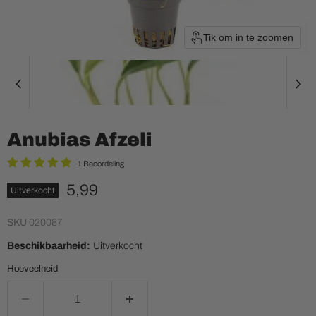
Tik om in te zoomen
Anubias Afzeli
1 Beoordeling
Huidige prijs
5,99
Uitverkocht
SKU
020087
Beschikbaarheid:
Uitverkocht
Hoeveelheid