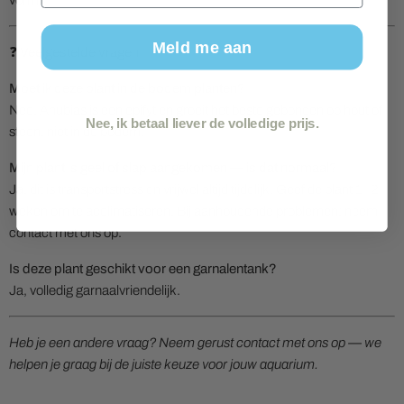
vorm.
Meld me aan
❓ Veelgestelde vragen
Moet ik deze plant in de bodem planten?
Nee, Anubias is een epifyt en groeit het beste gebonden op hout of
Nee, ik betaal liever de volledige prijs.
steen, niet in de bodem.
Mijn plant is geel of slap aangekomen — is dat normaal?
Ja, dit is transportstress en vrijwel altijd tijdelijk. Geef de plant 1–2
weken om te acclimatiseren. Bij aanhoudende problemen: neem
contact met ons op.
Is deze plant geschikt voor een garnalentank?
Ja, volledig garnaalvriendelijk.
Heb je een andere vraag? Neem gerust contact met ons op — we
helpen je graag bij de juiste keuze voor jouw aquarium.