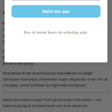
Meld me aan
❓ Veelgestelde vragen
Waarom verandert de kleur van mijn vis?
De Congozalm heeft een iriserende glans die van kleur verandert
Nee, ik betaal liever de volledige prijs.
afhankelijk van de lichtinval — dit is normaal en typisch voor deze
soort.
Hoeveel exemplaren moet ik minimaal kopen?
Minimaal 7 stuks — als scholenvis voelt hij zich het meest op zijn
gemak in een groep.
Hoe herken ik het verschil tussen mannetje en vrouwtje?
Volwassen mannetjes ontwikkelen langer uitlopende vinnen dan de
vrouwtjes, vooral zichtbaar bij volgroeide exemplaren.
Heb je een andere vraag? Kom gerust langs in de winkel — we
helpen je graag bij de juiste keuze voor jouw aquarium.