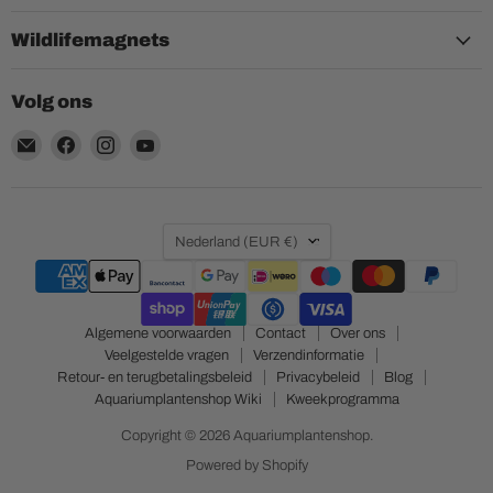
Wildlifemagnets
Volg ons
Email
Vind
Vind
Vind
Aquariumplantenshop
ons
ons
ons
op
op
op
Facebook
Instagram
YouTube
Land
Nederland
(EUR €)
Algemene voorwaarden
Contact
Over ons
Veelgestelde vragen
Verzendinformatie
Retour- en terugbetalingsbeleid
Privacybeleid
Blog
Aquariumplantenshop Wiki
Kweekprogramma
Copyright © 2026 Aquariumplantenshop.
Powered by Shopify