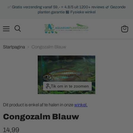
✅ Gratis verzending vanaf 59,- ⭐ 4.8/5 uit 1200+ reviews 🌿 Gezonde
planten garantie 🏪 Fysieke winkel
Menu
Zoeken
Winke
bekijk
Startpagina
Congozalm Blauw
Tik om in te zoomen
Dit product is enkel af te halen in onze
winkel.
Congozalm Blauw
14,99