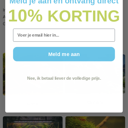
Meld je aan en ontvang direct
10%
KORTING
Inhoud: o.a. stempels, stickers en diverse schrijfwaren.
Afmetingen: 5 x 7 cm.
Geschikt voor kinderen van 3 jaar en ouder.
Email
Meld me aan
Nee, ik betaal liever de volledige prijs.
Cichlide
Betta