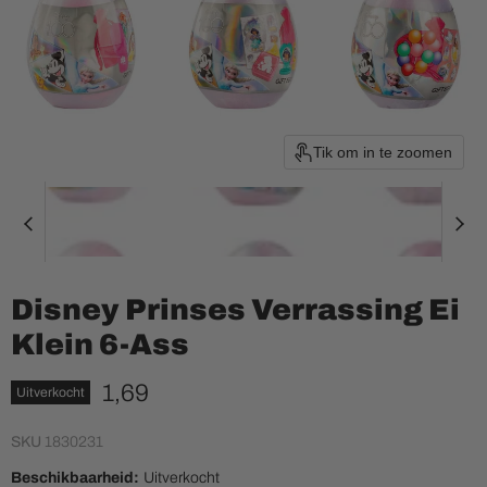
Tik om in te zoomen
Disney Prinses Verrassing Ei
Klein 6-Ass
Huidige prijs
1,69
Uitverkocht
SKU
1830231
Beschikbaarheid:
Uitverkocht