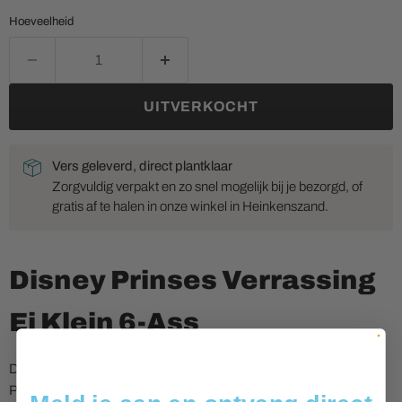
Hoeveelheid
UITVERKOCHT
Vers geleverd, direct plantklaar
Zorgvuldig verpakt en zo snel mogelijk bij je bezorgd, of
gratis af te halen in onze winkel in Heinkenszand.
Disney Prinses Verrassing
Ei Klein 6-Ass
Disney 100 Jaar-verrassingsei met een cadeautje van Disney
Princess.