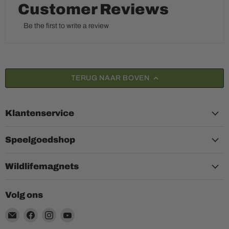
Customer Reviews
Be the first to write a review
TERUG NAAR BOVEN
Klantenservice
Speelgoedshop
Wildlifemagnets
Volg ons
Email
Vind
Vind
Vind
Aquariumplantenshop
ons
ons
ons