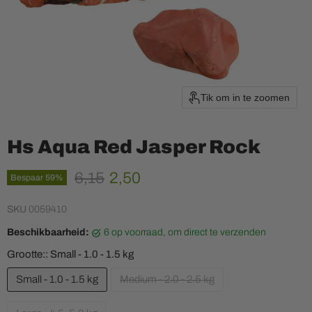
Tik om in te zoomen
Hs Aqua Red Jasper Rock
Oorspronkelijke prijs
Huidige prijs
6,15
2,50
Bespaar
59
%
SKU
0059410
Beschikbaarheid:
6 op voorraad, om direct te verzenden
Grootte::
Small - 1.0 - 1.5 kg
Small - 1.0 - 1.5 kg
Medium - 2.0 - 2.5 kg