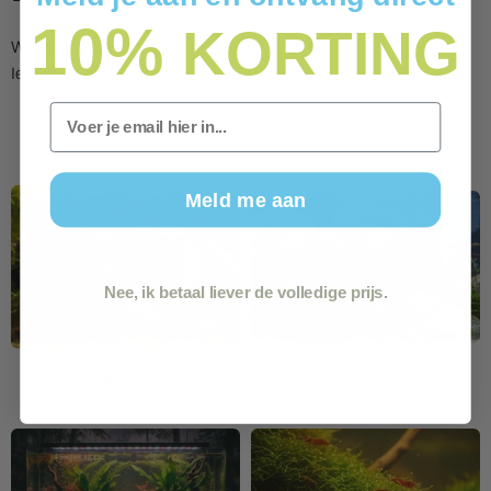
10%
KORTING
Wordt per stuk geleverd.
Iedere steen is uniek.
Email
Meld me aan
Nee, ik betaal liever de volledige prijs.
Cichlide
Betta