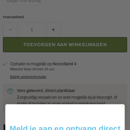
Large - 4.5-5.0 kg
Hoeveelheid
TOEVOEGEN AAN WINKELWAGEN
Ophalen is mogelijk op
Noordland 4
Meestal klaar binnen 24 uur
Bekijk winkelinformatie
Vers geleverd, direct plantklaar
Zorgvuldig verpakt en zo snel mogelijk bij je bezorgd, of
gratis af te halen in onze winkel in Heinkenszand.
Hs Aqua Red Jasper Rock
Meld je aan en ontvang direct