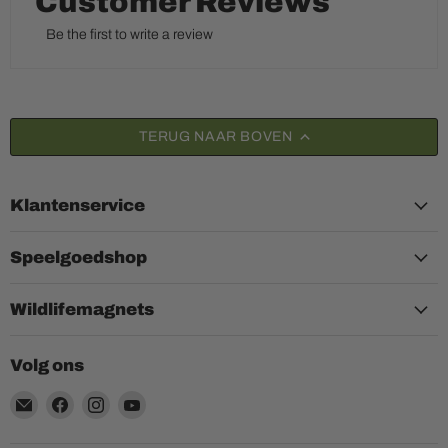
Customer Reviews
Be the first to write a review
TERUG NAAR BOVEN
Klantenservice
Speelgoedshop
Wildlifemagnets
Volg ons
Email
Vind
Vind
Vind
Aquariumplantenshop
ons
ons
ons
op
op
op