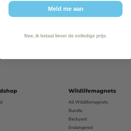
Meld me aan
Wees d
Nee, ik betaal liever de volledige prijs.
dshop
Wildlifemagnets
ed
All Wildlifemagnets
Bundle
Backyard
Endangered