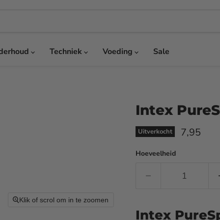
derhoud
Techniek
Voeding
Sale
Intex Pure
Huidige p
7,95
Uitverkocht
Hoeveelheid
Klik of scrol om in te zoomen
Intex PureS