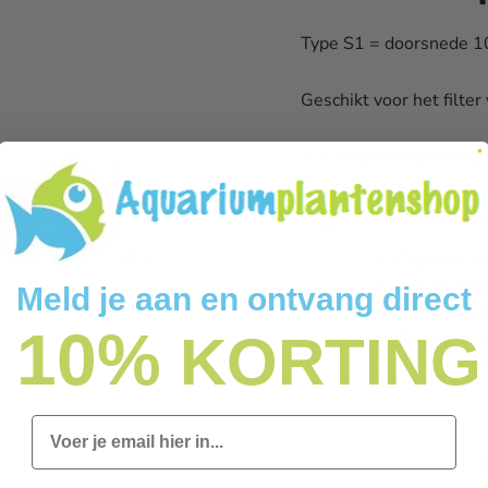
Type S1 = doorsnede 10
Geschikt voor het filter
2 stuks per verpakking.
Waarom Aquariu
Grootste a
Aquariumpl
Meld je aan en ontvang direct
Bestellinge
10%
KORTING
Altijd met 
Onze winke
Email