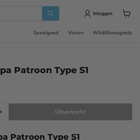
Inloggen
Winkel
bekijke
Speelgoed
Vissen
Wildlifemagnets
Spa Patroon Type S1
rijs
Uitverkocht
pa Patroon Type S1