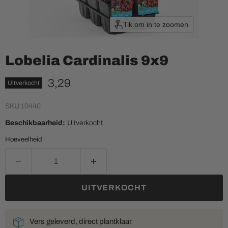
Tik om in te zoomen
Lobelia Cardinalis 9x9
Huidige prijs
3,29
Uitverkocht
SKU
10440
Beschikbaarheid:
Uitverkocht
Hoeveelheid
UITVERKOCHT
Vers geleverd, direct plantklaar