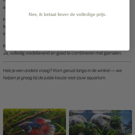
Niet automatisch — voer dan bij met algenwafels of groenten,
anders kan deze kleine algeneter verhongeren.
Nee, ik betaal liever de volledige prijs.
Hoeveel exemplaren moet ik minimaal kopen?
Minimaal 6 stuks — Otocinclus voelt zich het meest op zijn gemak
in een groepje.
Is deze vis geschikt voor een garnalentank?
Ja, volledig vredelievend en goed te combineren met garnalen.
Heb je een andere vraag? Kom gerust langs in de winkel — we
helpen je graag bij de juiste keuze voor jouw aquarium.