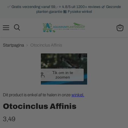
✅ Gratis verzending vanaf 59,- ⭐ 4.8/5 uit 1200+ reviews 🌿 Gezonde
planten garantie 🏪 Fysieke winkel
Menu
Zoeken
Winke
bekijk
Startpagina
Otocinclus Affinis
Tik om in te
zoomen
Dit product is enkel af te halen in onze
winkel.
Otocinclus Affinis
3,49