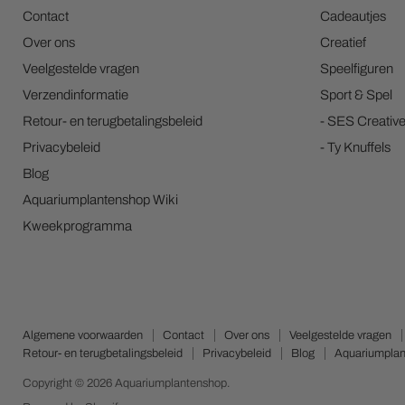
Contact
Cadeautjes
Over ons
Creatief
Veelgestelde vragen
Speelfiguren
Verzendinformatie
Sport & Spel
Retour- en terugbetalingsbeleid
- SES Creativ
Privacybeleid
- Ty Knuffels
Blog
Aquariumplantenshop Wiki
Kweekprogramma
Algemene voorwaarden
Contact
Over ons
Veelgestelde vragen
Retour- en terugbetalingsbeleid
Privacybeleid
Blog
Aquariumplan
Copyright © 2026 Aquariumplantenshop.