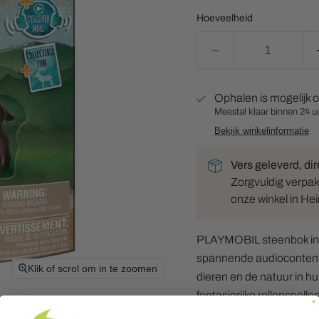
Hoeveelheid
Ophalen is mogelijk 
Meestal klaar binnen 24 u
Bekijk winkelinformatie
Vers geleverd, dir
Zorgvuldig verpakt 
onze winkel in He
PLAYMOBIL steenbok incl
spannende audiocontent
Klik of scrol om in te zoomen
dieren en de natuur in h
fantasierijke rollenspellen