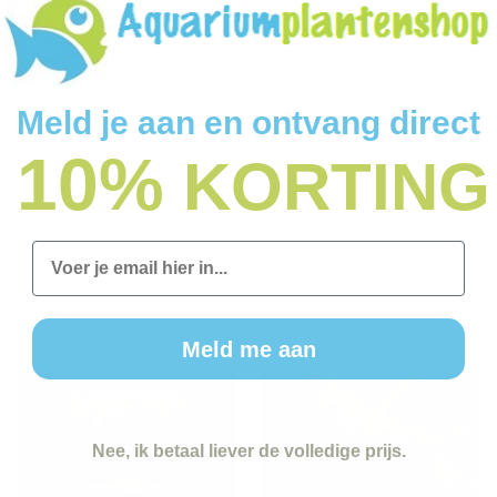
Wiltopia - Geweldig voor 
Wiltopia is de eerste P
duurzaam materiaal besta
deze bijzondere speelwere
Meld je aan en ontvang direct
voldoen alle producten v
10%
de bewezen PLAYMOBIL k
KORTING
Geschikt vanaf 4 jaar
Email
Waarschuwing: Niet ge
Meld me aan
Nee, ik betaal liever de volledige prijs.