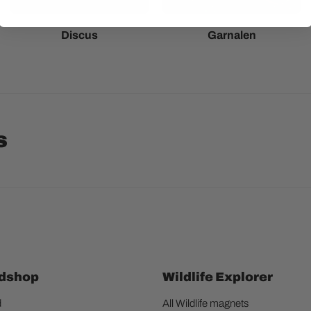
Discus
Garnalen
s
dshop
Wildlife Explorer
d
All Wildlife magnets