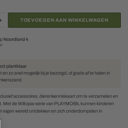
TOEVOEGEN AAN WINKELWAGEN
op
Noordland 4
ur
ect plantklaar
en zo snel mogelijk bij je bezorgd, of gratis af te halen in
inkenszand.
usief accessoires, dierenkenniskaart om te verzamelen en
. Met de Wiltopia-serie van PLAYMOBIL kunnen kinderen
Klik of scrol om in te zoomen
un eigen wereld ontdekken en zich onderdompelen in
.