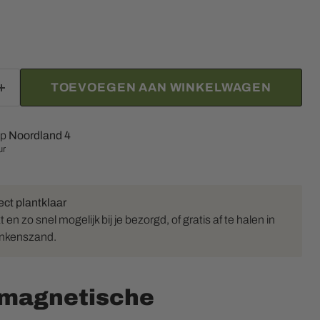
TOEVOEGEN AAN WINKELWAGEN
op
Noordland 4
ur
ect plantklaar
en zo snel mogelijk bij je bezorgd, of gratis af te halen in
inkenszand.
 magnetische