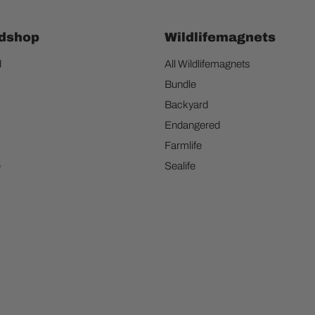
dshop
Wildlifemagnets
d
All Wildlifemagnets
Bundle
Backyard
Endangered
Farmlife
e
Sealife