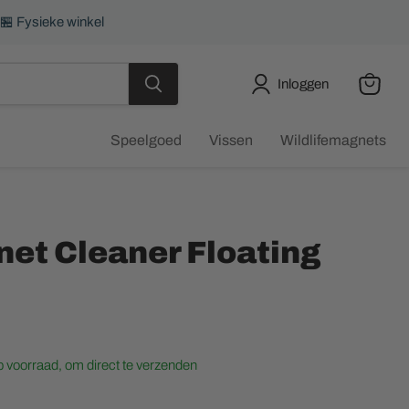
 🏪 Fysieke winkel
Inloggen
Winkel
bekijke
Speelgoed
Vissen
Wildlifemagnets
et Cleaner Floating
op voorraad, om direct te verzenden