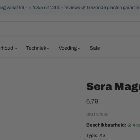
ng vanaf 59,- ⭐ 4.8/5 uit 1200+ reviews 🌿 Gezonde planten garantie
rhoud
Techniek
Voeding
Sale
Sera Magn
Huidige prijs
6,79
SKU
32835
Beschikbaarheid:
4 
Type::
XS