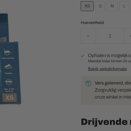
XS
S
M
L
Hoeveelheid
Ophalen is mogelijk 
Meestal klaar binnen 24 u
Bekijk winkelinformatie
Vers geleverd, dir
Zorgvuldig verpakt 
onze winkel in He
Drijvende