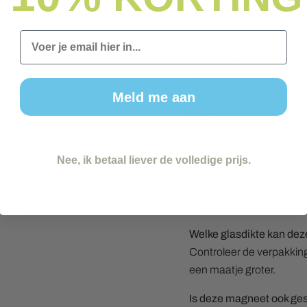
Snel geleverd, direct 
Email
Lees meer over verze
Niet goed aangekome
Gratis verzending van
Meld me aan
✂️ Gebruikstips
Laat de magneet bij losko
Nee, ik betaal liever de volledige prijs.
opnieuw plaatst, om kra
❓ Veelgestelde vragen
Welke glasdikte kan de
Controleer de verpakking 
een maatje groter.
Is deze magneet ook ges