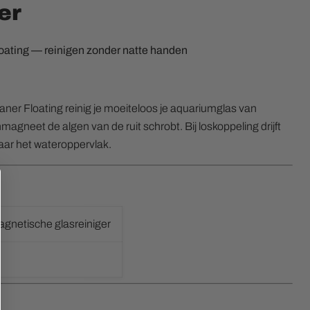
er
oating — reinigen zonder natte handen
Klik of scrol om in te zoomen
er Floating reinig je moeiteloos je aquariumglas van
nmagneet de algen van de ruit schrobt. Bij loskoppeling drijft
aar het wateroppervlak.
agnetische glasreiniger