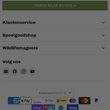
TERUG NAAR BOVEN
Klantenservice
Speelgoedshop
Wildlifemagnets
Volg ons
Email
Vind
Vind
Vind
Aquariumplantenshop
ons
ons
ons
op
op
op
Facebook
Instagram
YouTube
Land
Nederland
(EUR €)