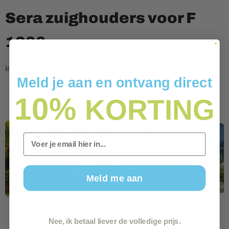
Sera zuighouders voor F
1200
Inhoud 4 stuks.
Meld je aan en ontvang direct
10%
KORTING
Email
Meld me aan
Cichlide
Betta
Nee, ik betaal liever de volledige prijs.