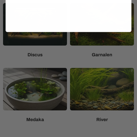
Discus
Garnalen
Medaka
River