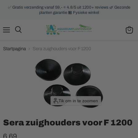
✅ Gratis verzending vanaf 59,- ⭐ 4.8/5 uit 1200+ reviews 🌿 Gezonde
planten garantie 🏪 Fysieke winkel
Menu
Zoeken
Winke
bekijk
Startpagina
Sera zuighouders voor F 1200
Tik om in te zoomen
Sera zuighouders voor F 1200
Huidige prijs
6,69