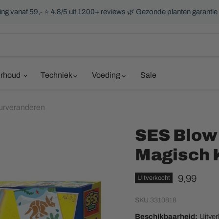
ng vanaf 59,- ⭐ 4.8/5 uit 1200+ reviews 🌿 Gezonde planten garantie
rhoud
Techniek
Voeding
Sale
eurveranderen
SES Blow 
Magisch 
Huidige pr
9,99
Uitverkocht
SKU
3310818
Beschikbaarheid:
Uitve