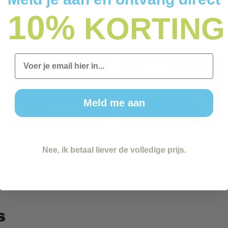
en zie hoe de witte blow 
10%
KORTING
Email
Meld me aan
Discus
Garnalen
Nee, ik betaal liever de volledige prijs.
s