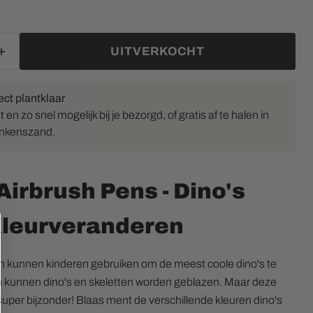
UITVERKOCHT
ect plantklaar
en zo snel mogelijk bij je bezorgd, of gratis af te halen in
inkenszand.
irbrush Pens - Dino's
leurveranderen
en kunnen kinderen gebruiken om de meest coole dino's te
Klik of scrol om in te zoomen
 kunnen dino's en skeletten worden geblazen. Maar deze
n super bijzonder! Blaas ment de verschillende kleuren dino's