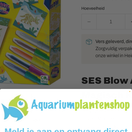
Hoeveelheid
Vers geleverd, dir
Zorgvuldig verpakt 
onze winkel in He
SES Blow A
Magisch K
Deze blow airbrush stift
Klik of scrol om in te zoomen
maken. Met de sjablonen
blow airbrush stiften zij
Meld je aan en ontvang direct