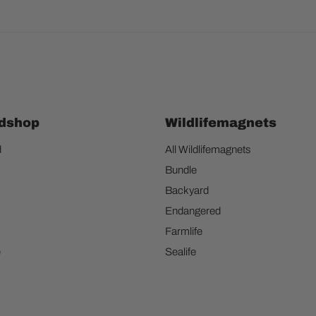
dshop
Wildlifemagnets
d
All Wildlifemagnets
Bundle
Backyard
Endangered
Farmlife
e
Sealife