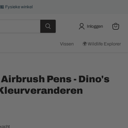
 🏪 Fysieke winkel
Inloggen
Winkel
bekijke
Vissen
🌍 Wildlife Explorer
Airbrush Pens - Dino's
Kleurveranderen
ijs
rkocht