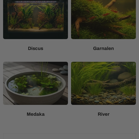
Discus
Garnalen
Medaka
River