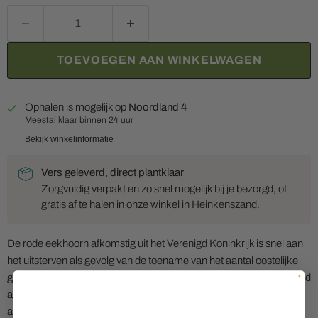
TOEVOEGEN AAN WINKELWAGEN
Ophalen is mogelijk op
Noordland 4
Meestal klaar binnen 24 uur
Bekijk winkelinformatie
Vers geleverd, direct plantklaar
Zorgvuldig verpakt en zo snel mogelijk bij je bezorgd, of
gratis af te halen in onze winkel in Heinkenszand.
De rode eekhoorn afkomstig uit het Verenigd Koninkrijk is snel aan
het uitsterven als gevolg van de toename van het aantal oostelijke
grijze eekhoorns. In het VK worden grijze eekhoorns geclassificeerd
als ongedierte, dus het is illegaal om ze in het wild vrij te laten,
aangezien de grijze eekhoorn de leefgebieden van de kleinere