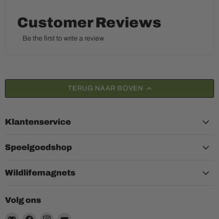
Customer Reviews
Be the first to write a review
TERUG NAAR BOVEN
Klantenservice
Speelgoedshop
Wildlifemagnets
Volg ons
Email
Vind
Vind
Vind