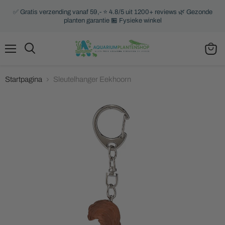
✅ Gratis verzending vanaf 59,- ⭐ 4.8/5 uit 1200+ reviews 🌿 Gezonde
planten garantie 🏪 Fysieke winkel
Menu
Zoeken
Winke
bekijk
Startpagina
Sleutelhanger Eekhoorn