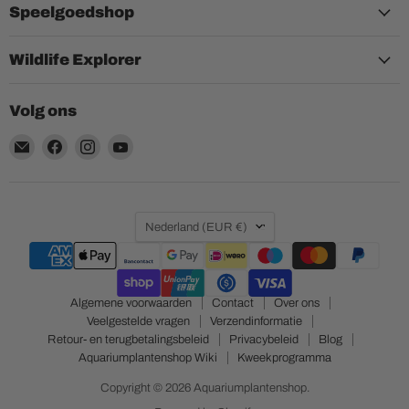
Speelgoedshop
Wildlife Explorer
Volg ons
Email
Vind
Vind
Vind
Aquariumplantenshop
ons
ons
ons
op
op
op
Facebook
Instagram
YouTube
Land
Nederland
(EUR €)
Algemene voorwaarden
Contact
Over ons
Veelgestelde vragen
Verzendinformatie
Retour- en terugbetalingsbeleid
Privacybeleid
Blog
Aquariumplantenshop Wiki
Kweekprogramma
Copyright © 2026 Aquariumplantenshop.