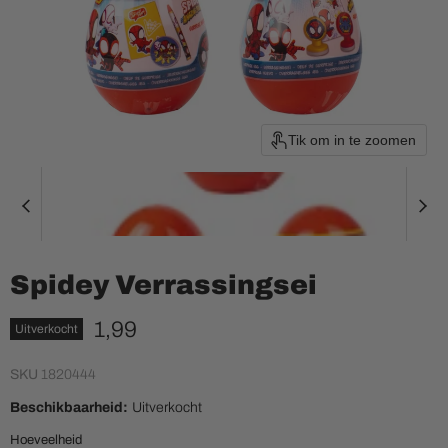
Tik om in te zoomen
Spidey Verrassingsei
Huidige prijs
1,99
Uitverkocht
SKU
1820444
Beschikbaarheid:
Uitverkocht
Hoeveelheid