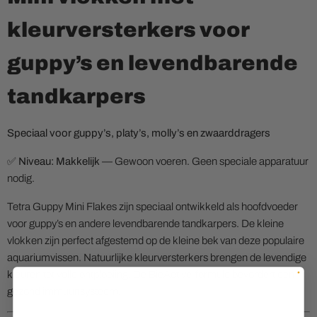
kleurversterkers voor
guppy’s en levendbarende
tandkarpers
Speciaal voor guppy’s, platy’s, molly’s en zwaarddragers
✅
Niveau: Makkelijk
— Gewoon voeren. Geen speciale apparatuur
nodig.
Tetra Guppy Mini Flakes zijn speciaal ontwikkeld als hoofdvoeder
voor guppy’s en andere levendbarende tandkarpers. De kleine
vlokken zijn perfect afgestemd op de kleine bek van deze populaire
aquariumvissen. Natuurlijke kleurversterkers brengen de levendige
kleuren tot volle ontplooiing. De BioActive-formule bevordert een
gezond immuunsysteem.