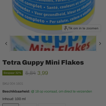
Tik om in te zoomen
Tetra Guppy Mini Flakes
Oorspronkelijke prijs
Huidige prijs
5,84
3,99
Bespaar
32
%
SKU
004 1601
Beschikbaarheid:
18 op voorraad, om direct te verzenden
Inhoud:
100 ml