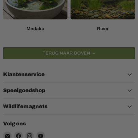
Medaka
River
TERUG NAAR BOVEN
Klantenservice
Speelgoedshop
Wildlifemagnets
Volg ons
Email
Vind
Vind
Vind