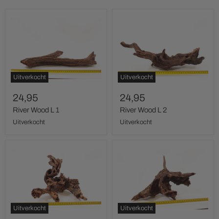
River
River
Wood
Wood
L
L
1
2
Uitverkocht
Uitverkocht
24,95
24,95
River Wood L 1
River Wood L 2
Uitverkocht
Uitverkocht
River
River
Wood
Wood
M
M
1
2
Uitverkocht
Uitverkocht