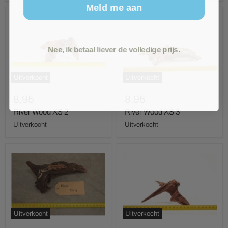
Meld me aan
River
River
Wood
Wood
XS
XS
2
3
Nee, ik betaal liever de volledige prijs.
Uitverkocht
Uitverkocht
8,95
8,95
River Wood XS 2
River Wood XS 3
Uitverkocht
Uitverkocht
River
River
Wood
Wood
XS
XS
4
5
Uitverkocht
Uitverkocht