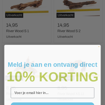
Uitverkocht
Uitverkocht
14,95
14,95
River Wood S 1
River Wood S 2
Uitverkocht
Uitverkocht
River
River
Wood
Wood
XS
XS
10
11
Meld je aan en ontvang direct
10%
KORTING
Uitverkocht
Uitverkocht
8,95
8,95
Email
River Wood XS 10
River Wood XS 11
Uitverkocht
Uitverkocht