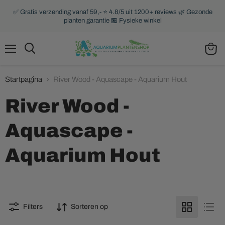
✅ Gratis verzending vanaf 59,- ⭐ 4.8/5 uit 1200+ reviews 🌿 Gezonde
planten garantie 🏪 Fysieke winkel
Menu
Zoeken
Winke
bekijk
Startpagina
River Wood - Aquascape - Aquarium Hout
River Wood -
Aquascape -
Aquarium Hout
Filters
Sorteren op