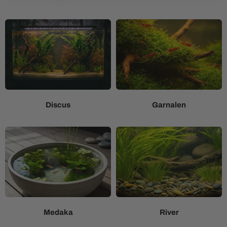
Discus
Garnalen
Medaka
River