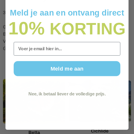
Meld je aan en ontvang direct
3D puzzel van de city line Parijs.
10%
KORTING
Geen gereedschap of lijm nodig.
Bestaat uit 114 stukjes.
Verpakt in fraaie doos.
Email
Geschikt voor kinderen vanaf 8 jaar.
Meld me aan
Nee, ik betaal liever de volledige prijs.
Cichlide
Betta