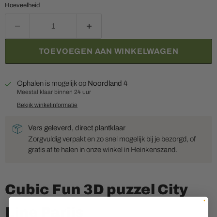
Hoeveelheid
TOEVOEGEN AAN WINKELWAGEN
Ophalen is mogelijk op
Noordland 4
Meestal klaar binnen 24 uur
Bekijk winkelinformatie
Vers geleverd, direct plantklaar
Zorgvuldig verpakt en zo snel mogelijk bij je bezorgd, of
gratis af te halen in onze winkel in Heinkenszand.
Cubic Fun 3D puzzel City
Line Parijs