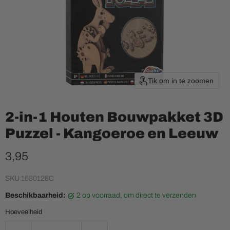
Tik om in te zoomen
2-in-1 Houten Bouwpakket 3D
Puzzel - Kangoeroe en Leeuw
Huidige prijs
3,95
SKU
1630128C
Beschikbaarheid:
2 op voorraad, om direct te verzenden
Hoeveelheid