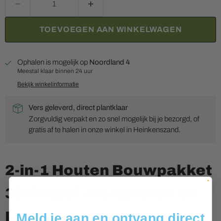
TOEVOEGEN AAN WINKELWAGEN
Ophalen is mogelijk op
Noordland 4
Meestal klaar binnen 24 uur
Bekijk winkelinformatie
Vers geleverd, direct plantklaar
Zorgvuldig verpakt en zo snel mogelijk bij je bezorgd, of
gratis af te halen in onze winkel in Heinkenszand.
2-in-1 Houten Bouwpakket
3D Puzzel - Kangoeroe en
Leeuw.
Meld je aan en ontvang direct