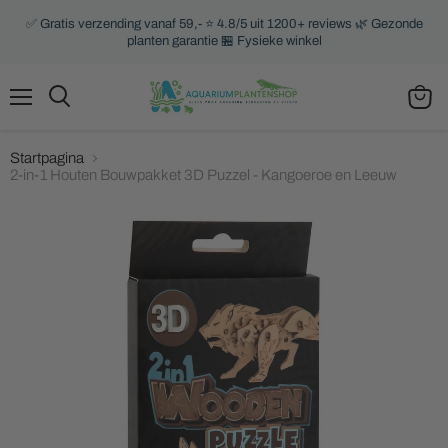
✅ Gratis verzending vanaf 59,- ⭐ 4.8/5 uit 1200+ reviews 🌿 Gezonde
planten garantie 🏪 Fysieke winkel
Menu
Zoeken
Winke
bekijk
Startpagina
2-in-1 Houten Bouwpakket 3D Puzzel - Kangoeroe en Leeuw