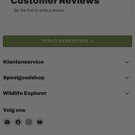
Customer Reviews
Be the first to write a review
TERUG NAAR BOVEN
Klantenservice
Speelgoedshop
Wildlife Explorer
Volg ons
Email
Vind
Vind
Vind
Aquariumplantenshop
ons
ons
ons
op
op
op