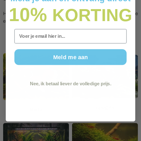
10%
KORTING
Houten bouwpakket met 2 3D puzzels erin, namelijk een kangoeroe
en een leeuw.
Email
Meld me aan
Nee, ik betaal liever de volledige prijs.
Cichlide
Betta