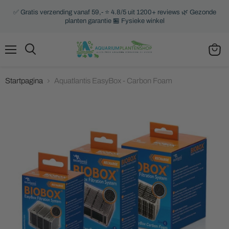
✅ Gratis verzending vanaf 59,- ⭐ 4.8/5 uit 1200+ reviews 🌿 Gezonde
planten garantie 🏪 Fysieke winkel
Menu
Zoeken
Winke
bekijk
Startpagina
Aquatlantis EasyBox - Carbon Foam