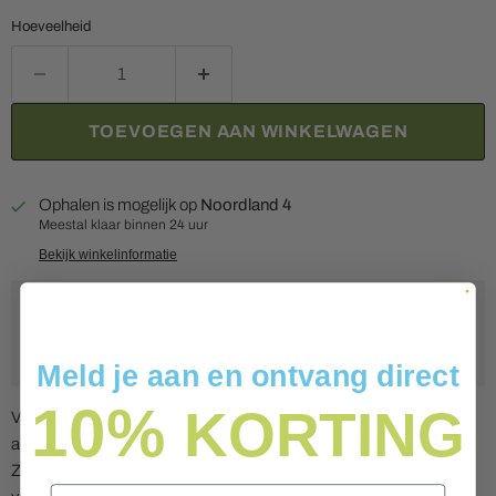
Hoeveelheid
TOEVOEGEN AAN WINKELWAGEN
Ophalen is mogelijk op
Noordland 4
Meestal klaar binnen 24 uur
Bekijk winkelinformatie
Vers geleverd, direct plantklaar
Zorgvuldig verpakt en zo snel mogelijk bij je bezorgd, of
gratis af te halen in onze winkel in Heinkenszand.
Meld je aan en ontvang direct
10%
KORTING
Verwijdert micro algen en reststoffen van medicaties, welke het
aquariumwater troebel maakt en verkleurt.
Zo krijgt men een kristal helder water, zonder de pH waarde te
Email