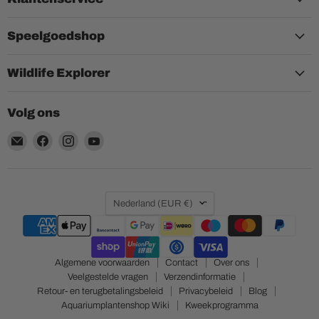
Speelgoedshop
Wildlife Explorer
Volg ons
Email
Vind
Vind
Vind
Aquariumplantenshop
ons
ons
ons
op
op
op
Facebook
Instagram
YouTube
Land
Nederland
(EUR €)
Algemene voorwaarden
Contact
Over ons
Veelgestelde vragen
Verzendinformatie
Retour- en terugbetalingsbeleid
Privacybeleid
Blog
Aquariumplantenshop Wiki
Kweekprogramma