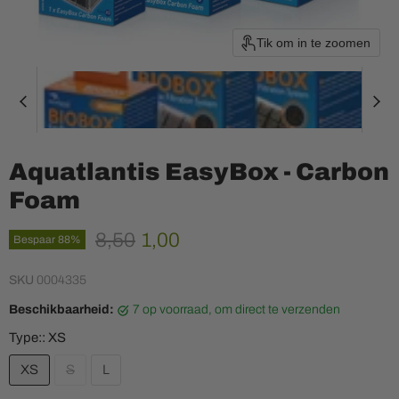
Tik om in te zoomen
Aquatlantis EasyBox - Carbon
Foam
Oorspronkelijke prijs
Huidige prijs
8,50
1,00
Bespaar
88
%
SKU
0004335
Beschikbaarheid:
7 op voorraad, om direct te verzenden
Type::
XS
XS
S
L