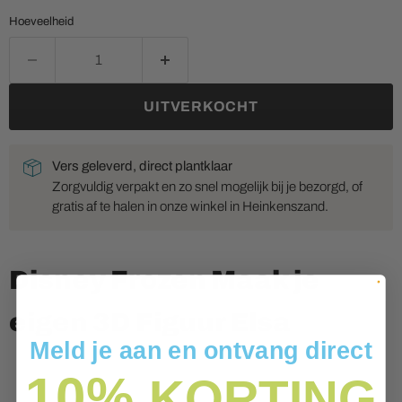
Hoeveelheid
UITVERKOCHT
Vers geleverd, direct plantklaar
Zorgvuldig verpakt en zo snel mogelijk bij je bezorgd, of
gratis af te halen in onze winkel in Heinkenszand.
Disney Frozen Maak je
eigen 3D Figuur Elsa
Meld je aan en ontvang direct
10%
KORTING