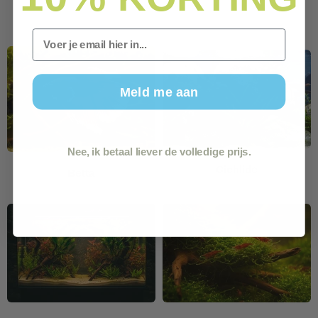
Email
Meld me aan
Nee, ik betaal liever de volledige prijs.
Cichlide
Betta