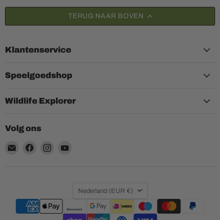
TERUG NAAR BOVEN
Klantenservice
Speelgoedshop
Wildlife Explorer
Volg ons
Email
Vind
Vind
Vind
Aquariumplantenshop
ons
ons
ons
op
op
op
Facebook
Instagram
YouTube
Land
Nederland
(EUR €)