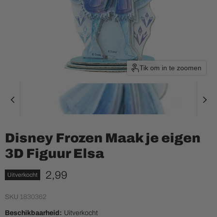
Tik om in te zoomen
Disney Frozen Maak je eigen
3D Figuur Elsa
Huidige prijs
2,99
Uitverkocht
SKU
1830362
Beschikbaarheid:
Uitverkocht