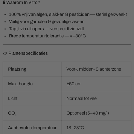
🧪 Waarom In Vitro?
100% vrij van algen, slakken & pesticiden
— steriel gekweekt
Veilig voor garnalen & gevoelige vissen
Tapijt via uitlopers
— verspreidt zichzelf
Brede temperatuurtolerantie
— 4–30°C
🌿 Plantenspecificaties
Plaatsing
Voor-, midden- & achterzone
Max. hoogte
±50 cm
Licht
Normaal tot veel
CO₂
Optioneel (5–40 mg/l)
Aanbevolen temperatuur
18–28°C