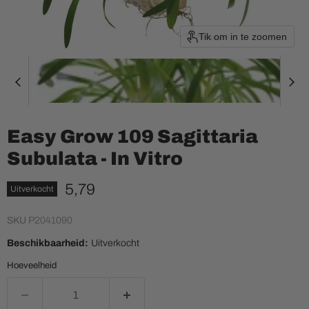
Tik om in te zoomen
Easy Grow 109 Sagittaria
Subulata - In Vitro
Huidige prijs
5,79
Uitverkocht
SKU
P2041090
Beschikbaarheid:
Uitverkocht
Hoeveelheid