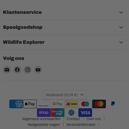
Klantenservice
Speelgoedshop
Wildlife Explorer
Volg ons
Email
Vind
Vind
Vind
Aquariumplantenshop
ons
ons
ons
op
op
op
Facebook
Instagram
YouTube
Land
Nederland
(EUR €)
Algemene voorwaarden
Contact
Over ons
Veelgestelde vragen
Verzendinformatie