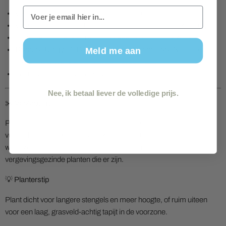
Email
Vers geleverd vanuit de kwekerij — direct plantklaar
Verzending dinsdag of vrijdag →
Lees meer over verzending
Levering met track & trace, doorgaans binnen 1–2 werkdagen
Dood ontvangen? Dan lossen we dit samen op.
Neem binnen
Meld me aan
24 uur na ontvangst contact op met een foto.
Gratis verzending vanaf €59,-
Nee, ik betaal liever de volledige prijs.
✂️ Verzorging
Plant in groepjes van 5–7 stekjes dicht bij elkaar — de uitlopers
vullen de rest vanzelf op. Dankzij de brede tolerantie qua
waterwaarden en temperatuur is dit een van de meest
vergevingsgezinde planten die er zijn.
💡 Planterstip
Plant dicht voor langere stengels en meer hoogte, of ruim uiteen
voor een laag, grasveld-achtig tapijt in de voorzone.