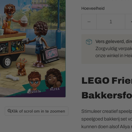
Hoeveelheid
Vers geleverd, dir
Zorgvuldig verpakt 
onze winkel in He
LEGO Frie
Bakkersfo
Stimuleer creatief spee
Klik of scrol om in te zoomen
speelgoed bakkerij set v
kunnen doen alsof Aliya 