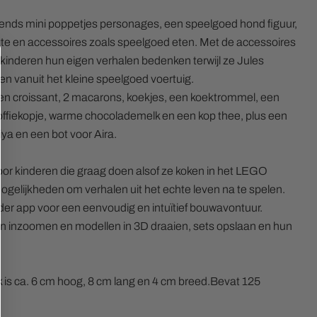
ends mini poppetjes personages, een speelgoed hond figuur,
tte en accessoires zoals speelgoed eten. Met de accessoires
kinderen hun eigen verhalen bedenken terwijl ze Jules
en vanuit het kleine speelgoed voertuig.
n croissant, 2 macarons, koekjes, een koektrommel, een
offiekopje, warme chocolademelk en een kop thee, plus een
ya en een bot voor Aira.
r kinderen die graag doen alsof ze koken in het LEGO
ogelijkheden om verhalen uit het echte leven na te spelen.
r app voor een eenvoudig en intuïtief bouwavontuur.
 inzoomen en modellen in 3D draaien, sets opslaan en hun
 is ca. 6 cm hoog, 8 cm lang en 4 cm breed.Bevat 125