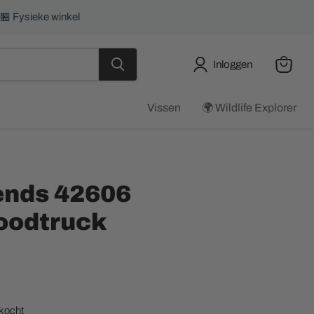
 🏪 Fysieke winkel
Inloggen
Winkel
bekijke
Vissen
🌍 Wildlife Explorer
ends 42606
oodtruck
ijs
rkocht