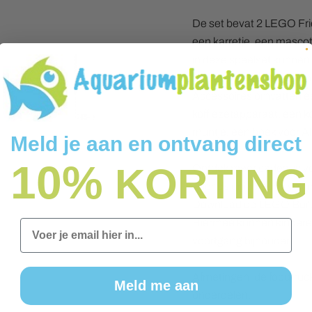
De set bevat 2 LEGO Fri
een karretje, een masco
in deze speelset kunnen 
helpen klanten te bedien
Accessoires omvatten ee
koffiezetapparaat, een k
muntje, een boek voor Ali
Meld je aan en ontvang direct
10%
KORTING
Ontdek meer cadeaus voo
Friends universum, vol m
Download de LEGO Builde
Hiermee kunnen kinderen
Email
voortgang bijhouden.
Afmetingen: de foodtruck
Meld me aan
onderdelen.