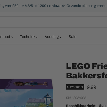
ng vanaf 59,- ⭐ 4.8/5 uit 1200+ reviews 🌿 Gezonde planten garantie
rhoud
Techniek
Voeding
Sale
LEGO Fri
Bakkersf
Huidige pr
9,99
Uitverkocht
SKU
2024034
Beschikbaarheid:
Uitve