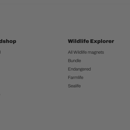
dshop
Wildlife Explorer
d
All Wildlife magnets
Bundle
Endangered
Farmlife
Sealife
e