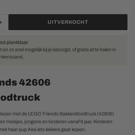
UITVERKOCHT
ect plantklaar
en zo snel mogelijk bij je bezorgd, of gratis af te halen in
inkenszand.
nds 42606
odtruck
lplezier met de LEGO Friends Bakkersfoodtruck (42606)
Klik of scrol om in te zoomen
oor meisjes, jongens en kinderen vanaf 6 jaar. Kinderen
met haar pup Aira iets lekkers gaat kopen.