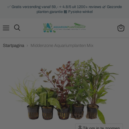
✅ Gratis verzending vanaf 59,- ⭐ 4.8/5 uit 1200+ reviews 🌿 Gezonde
planten garantie 🏪 Fysieke winkel
Menu
Zoeken
Winke
bekijk
Startpagina
Middenzone Aquariumplanten Mix
Tik om in te zoomen