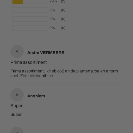
29%
(2)
0%
(0)
0%
(0)
0%
(0)
A
André VERMEERE
Prima assortiment
Prima assortiment, ik heb co2 en de planten groeien enorm
snel. Zeer térébenthine.
A
Anoniem
Super
Super