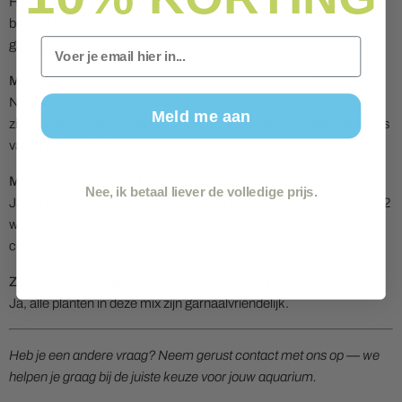
Helaas niet — de samenstelling wordt bepaald door onze
beschikbare voorraad op het moment van verzending. Zo
Email
garanderen we altijd de versste planten.
Moet ik alle planten in deze mix in de bodem planten?
Niet altijd — sommige soorten (zoals Anubias en Bucephalandra)
Meld me aan
zijn epifyten en horen op hout of steen gebonden te worden in plaats
van in het substraat.
Mijn planten zijn geel of slap aangekomen — is dat normaal?
Nee, ik betaal liever de volledige prijs.
Ja, dit is transportstress en vrijwel altijd tijdelijk. Geef de planten 1–2
weken om te acclimatiseren. Bij aanhoudende problemen: neem
contact met ons op.
Zijn deze planten geschikt voor een garnalentank?
Ja, alle planten in deze mix zijn garnaalvriendelijk.
Heb je een andere vraag? Neem gerust contact met ons op — we
helpen je graag bij de juiste keuze voor jouw aquarium.