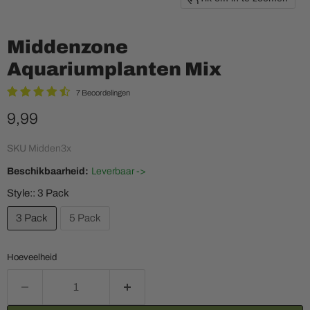
Middenzone
Aquariumplanten Mix
7 Beoordelingen
Huidige prijs
9,99
SKU
Midden3x
Beschikbaarheid:
Leverbaar ->
Style::
3 Pack
3 Pack
5 Pack
Hoeveelheid