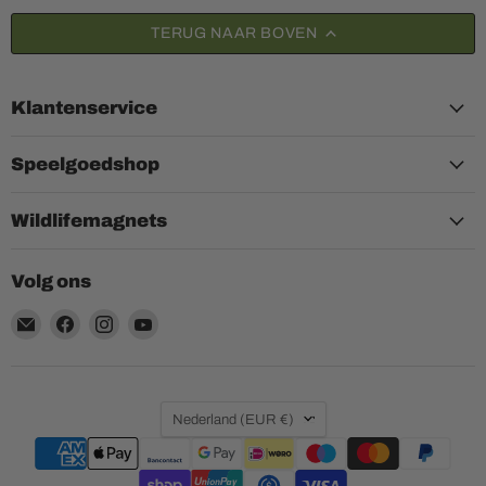
TERUG NAAR BOVEN
Klantenservice
Speelgoedshop
Wildlifemagnets
Volg ons
Email
Vind
Vind
Vind
Aquariumplantenshop
ons
ons
ons
op
op
op
Facebook
Instagram
YouTube
Land
Nederland
(EUR €)