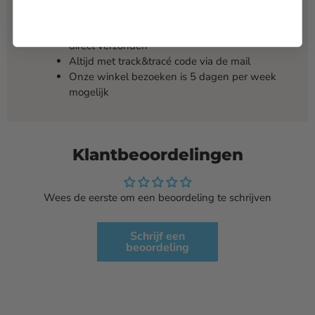
verzonden
Bestellingen met alleen producten worden
direct verzonden
Altijd met track&tracé code via de mail
Onze winkel bezoeken is 5 dagen per week
mogelijk
Klantbeoordelingen
Wees de eerste om een beoordeling te schrijven
Schrijf een
beoordeling