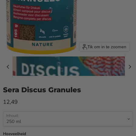
Tik om in te zoomen
Sera Discus Granules
Huidige prijs
12,49
Inhoud:
Hoeveelheid