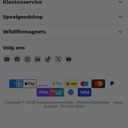
Klantenservice
Speelgoedshop
Wildlifemagnets
Volg ons
Email
Vind
Vind
Vind
Vind
Vind
Vind
Aquariumplantenshop
ons
ons
ons
ons
ons
ons
op
op
op
op
op
op
Facebook
Instagram
LinkedIn
TikTok
X
YouTube
Copyright © 2026 Aquariumplantenshop - Mijnspeelgoedshop - Aqua-
Zeeland - De Zuid-West.