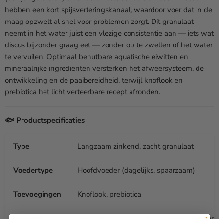
hebben een kort spijsverteringskanaal, waardoor voer dat in de
maag opzwelt al snel voor problemen zorgt. Dit granulaat
neemt in het water juist een vlezige consistentie aan — iets wat
discus bijzonder graag eet — zonder op te zwellen of het water
te vervuilen. Optimaal benutbare aquatische eiwitten en
mineraalrijke ingrediënten versterken het afweersysteem, de
ontwikkeling en de paaibereidheid, terwijl knoflook en
prebiotica het licht verteerbare recept afronden.
🐟 Productspecificaties
Type
Langzaam zinkend, zacht granulaat
Voedertype
Hoofdvoeder (dagelijks, spaarzaam)
Toevoegingen
Knoflook, prebiotica
Voordeel
Zwelt niet op, versterkt afweersysteem en 