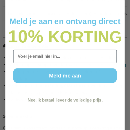
Geschikt voor
Discusvissen (ook jong) en andere veeleise
Meld je aan en ontvang direct
Merk
Sera
10%
KORTING
🚚 Levering & garantie
Email
Snel geleverd vanuit onze winkel — direct te gebruiken
Verzending dinsdag of vrijdag →
Lees meer over verzending
Levering met track & trace, doorgaans binnen 1–2
Meld me aan
werkdagen
Probleem met je bestelling? Dan lossen we dit samen op.
Neem contact op via onze klantenservice.
Gratis verzending vanaf €59,-
Nee, ik betaal liever de volledige prijs.
✂️ Gebruikstips
Geef discus spaarzaam, omdat hun korte spijsverteringskanaal