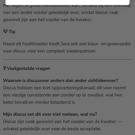
niet tegen te grote hoeveelheden kan. Schakel bij een overstap
van een ander voeder geleidelijk over, omdat discus vaak
gewend zijn aan het voeder van de kweker.
💡 Tip
Naast dit hoofdvoeder biedt Sera ook een kleur- en groeivoeder
voor discus, voor een compleet voederpatroon.
❓ Veelgestelde vragen
Waarom is discusvoer anders dan ander cichlidenvoer?
Discus hebben een kort spijsverteringskanaal; dit voer neemt
een vlezige consistentie aan zonder op te zwellen, wat hen
beter bevalt en minder belastend is.
Mijn discus eet dit voer niet meteen, wat nu?
Discus zijn vaak gewend aan het voeder van de kweker —
schakel geleidelijk over voor de beste acceptatie.