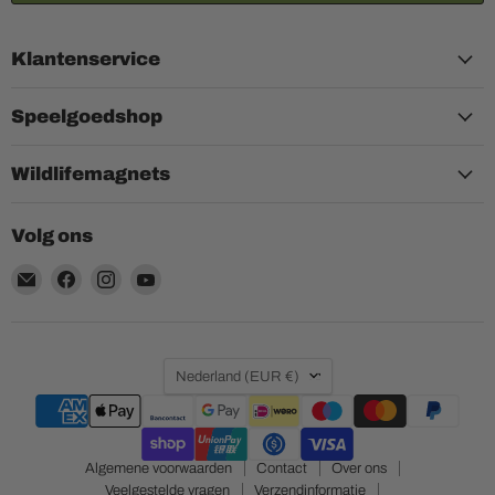
Klantenservice
Speelgoedshop
Wildlifemagnets
Volg ons
Email
Vind
Vind
Vind
Aquariumplantenshop
ons
ons
ons
op
op
op
Facebook
Instagram
YouTube
Land
Nederland
(EUR €)
Algemene voorwaarden
Contact
Over ons
Veelgestelde vragen
Verzendinformatie