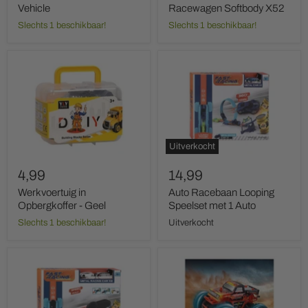
Vehicle
Racewagen Softbody X52
Slechts 1 beschikbaar!
Slechts 1 beschikbaar!
Werkvoertuig
Auto
in
Racebaan
Opbergkoffer
Looping
-
Speelset
Geel
met
1
Auto
Uitverkocht
4,99
14,99
Werkvoertuig in
Auto Racebaan Looping
Opbergkoffer - Geel
Speelset met 1 Auto
Slechts 1 beschikbaar!
Uitverkocht
Auto
Gear2Play
Racebaan
RC
Schans
Bestuurbare
Speelset
Auto
met
Monster