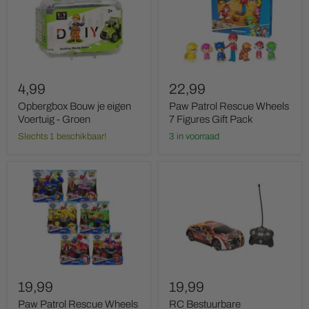
eigen
Wheels
Voertuig
7
-
Figures
Groen
Gift
Pack
4,99
22,99
Opbergbox Bouw je eigen
Paw Patrol Rescue Wheels
Voertuig - Groen
7 Figures Gift Pack
Slechts 1 beschikbaar!
3 in voorraad
Paw
RC
Patrol
Bestuurbare
Rescue
Racewagen
Wheels
Softbody
Vehicle
X52
19,99
19,99
Paw Patrol Rescue Wheels
RC Bestuurbare