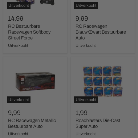
Uitverkocht
Uitverkocht
14,99
9,99
RC Bestuurbare
RC Racewagen
Racewagen Softbody
Blauw/Zwart Bestuurbare
Street Force
Auto
Uitverkocht
Uitverkocht
RC
Roadblasters
Racewagen
Die-
Metallic
Cast
Bestuurbare
Super
Auto
Auto
Uitverkocht
Uitverkocht
9,99
1,99
RC Racewagen Metallic
Roadblasters Die-Cast
Bestuurbare Auto
Super Auto
Uitverkocht
Uitverkocht