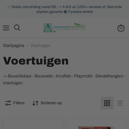
✅ Gratis verzending vanaf 59,- ⭐ 4.8/5 uit 1200+ reviews 🌿 Gezonde
planten garantie 🏪 Fysieke winkel
Menu
Zoeken
Winke
bekijk
Startpagina
Voertuigen
Voertuigen
->
Bouwblokjes
-
Bouwsets
-
Knuffels
-
Playmobil
-
Sleutelhangers
-
Voertuigen
Filters
Sorteren op
Auto
Auto
Lanceerset
Racebaan