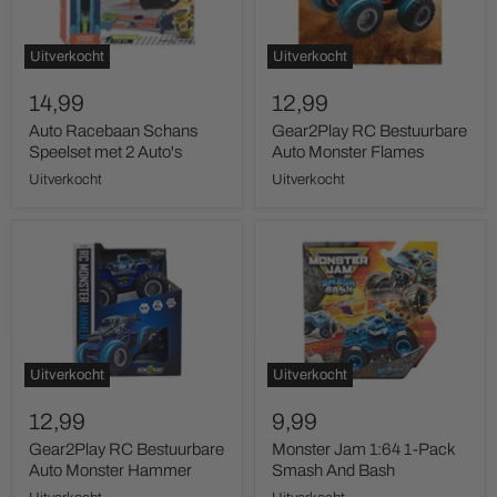
2
Flames
Auto's
Uitverkocht
Uitverkocht
14,99
12,99
Auto Racebaan Schans
Gear2Play RC Bestuurbare
Speelset met 2 Auto's
Auto Monster Flames
Uitverkocht
Uitverkocht
Gear2Play
Monster
RC
Jam
Bestuurbare
1:64
Auto
1-
Monster
Pack
Hammer
Smash
And
Bash
Uitverkocht
Uitverkocht
12,99
9,99
Gear2Play RC Bestuurbare
Monster Jam 1:64 1-Pack
Auto Monster Hammer
Smash And Bash