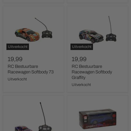
RC
RC
Bestuurbare
Bestuurbare
Racewagen
Racewagen
Softbody
Softbody
73
Graffity
Uitverkocht
Uitverkocht
19,99
19,99
RC Bestuurbare
RC Bestuurbare
Racewagen Softbody 73
Racewagen Softbody
Graffity
Uitverkocht
Uitverkocht
RC
RC
Bestuurbare
Racewagen
Racewagen
Blauw/Zwart
Softbody
Bestuurbare
Street
Auto
Force