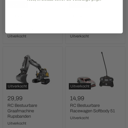
Uitverkocht
Uitverkocht
19,99
19,99
RC Bestuurbare
RC Bestuurbare
Constructie Graafmachine
Constructie Voorlader
Uitverkocht
Uitverkocht
RC
RC
Bestuurbare
Bestuurbare
Graafmachine
Racewagen
Rupsbanden
Softbody
51
Uitverkocht
Uitverkocht
29,99
14,99
RC Bestuurbare
RC Bestuurbare
Graafmachine
Racewagen Softbody 51
Rupsbanden
Uitverkocht
Uitverkocht