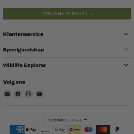
TERUG NAAR BOVEN
Klantenservice
Speelgoedshop
Wildlife Explorer
Volg ons
Email
Vind
Vind
Vind
Aquariumplantenshop
ons
ons
ons
op
op
op
Facebook
Instagram
YouTube
Land
Nederland
(EUR €)