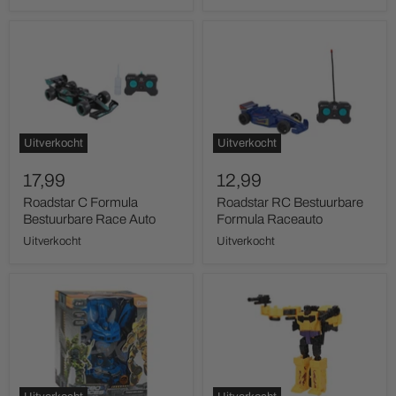
Roadstar
Roadstar
C
RC
Formula
Bestuurbare
Bestuurbare
Formula
Race
Raceauto
Auto
Uitverkocht
Uitverkocht
17,99
12,99
Roadstar C Formula
Roadstar RC Bestuurbare
Bestuurbare Race Auto
Formula Raceauto
Uitverkocht
Uitverkocht
Roboforces
Roboforces
Veranderrobot
Veranderrobot
-
-
Auto
Auto
Blauw
Geel