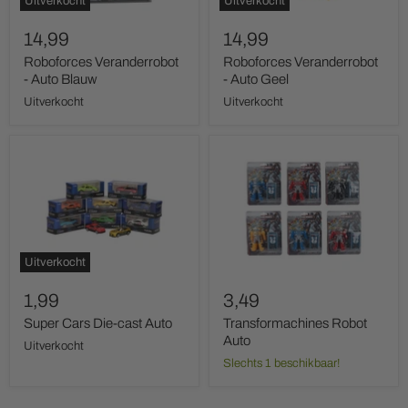
Uitverkocht
Uitverkocht
14,99
14,99
Roboforces Veranderrobot
Roboforces Veranderrobot
- Auto Blauw
- Auto Geel
Uitverkocht
Uitverkocht
Super
Transformachines
Cars
Robot
Die-
Auto
cast
Auto
Uitverkocht
1,99
3,49
Super Cars Die-cast Auto
Transformachines Robot
Auto
Uitverkocht
Slechts 1 beschikbaar!