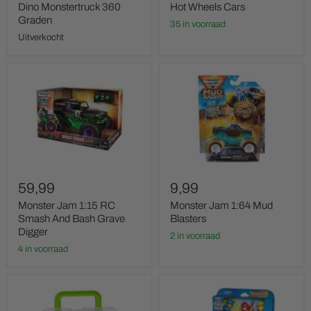
Dino Monstertruck 360
Hot Wheels Cars
Graden
35 in voorraad
Uitverkocht
Monster
Monster
Jam
Jam
1:15
1:64
RC
Mud
Smash
Blasters
And
Bash
Grave
Digger
59,99
9,99
Monster Jam 1:15 RC
Monster Jam 1:64 Mud
Smash And Bash Grave
Blasters
Digger
2 in voorraad
4 in voorraad
Opbergbox
Paw
Bouw
Patrol
je
Rescue