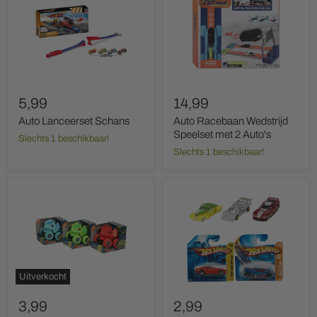
Schans
Wedstrijd
Speelset
met
2
Auto's
5,99
14,99
Auto Lanceerset Schans
Auto Racebaan Wedstrijd
Speelset met 2 Auto's
Slechts 1 beschikbaar!
Slechts 1 beschikbaar!
Dino
Hot
Monstertruck
Wheels
360
Cars
Graden
Uitverkocht
3,99
2,99